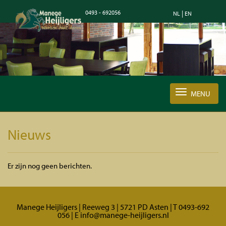
0493 - 692056
|
NL
EN
MENU
Nieuws
Er zijn nog geen berichten.
Manege Heijligers | Reeweg 3 | 5721 PD Asten | T 0493-692
056 | E info@manege-heijligers.nl